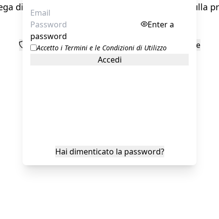
ega di controllare attentamente l'informativa sulla p
prima di procedere.
Enter a
password
Informativa sulla privacy
Informativa sui cookie
Accetto
i Termini e le Condizioni di Utilizzo
Accedi
Accetta Tutto
Hai dimenticato la password?